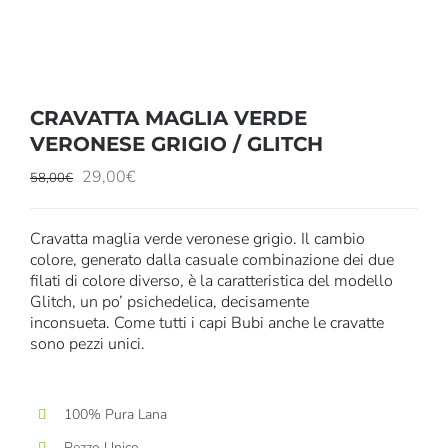
CRAVATTA MAGLIA VERDE
VERONESE GRIGIO / GLITCH
Il
Il
29,00
€
58,00
€
prezzo
prezzo
originale
attuale
Cravatta maglia verde veronese grigio. Il cambio
era:
è:
colore, generato dalla casuale combinazione dei due
58,00€.
29,00€.
filati di colore diverso, è la caratteristica del modello
Glitch, un po’ psichedelica, decisamente
inconsueta. Come tutti i capi Bubi anche le cravatte
sono pezzi unici.
100% Pura Lana
Pezzo Unico