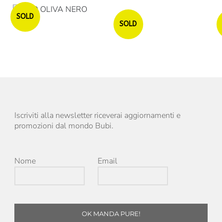
Esaurito
SOLD
Esaurito
SOLD
Iscriviti alla newsletter riceverai aggiornamenti e
promozioni dal mondo Bubi.
Nome
Email
OK MANDA PURE!