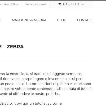
erprise Policy
Privacy e Cookie
CARRELLO
E
MAGLIONI SU MISURA
BLOG
CONTATTI
 – ZEBRA
o la nostra idea, si tratta di un oggetto semplice,
i rinnovare un capo logoro o invecchiato a cui però
n pezzo unico, le combinazioni di pattern e colori sono
n prezzo volutamente contenuto e alla portata di tutti, è
nsente di diffondere le nostre pratiche.
da stiro,
trovi qui
un tutorial su come