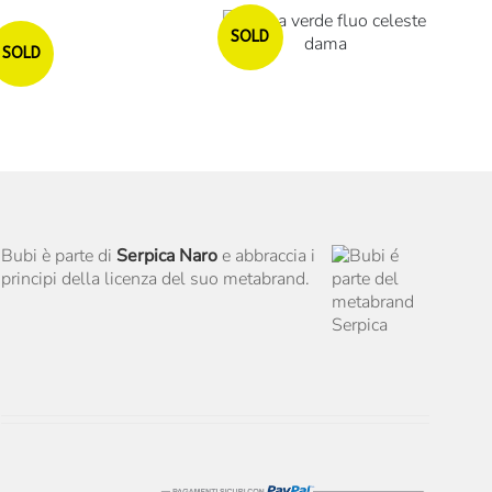
Esaurito
SOLD
Esaurito
Esaurito
SOLD
Bubi è parte di
Serpica Naro
e abbraccia i
principi della licenza del suo metabrand.