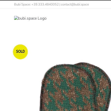
Salta
Bubi Space: +39.333.4840052 | contact@bubi.space
al
contenuto
SOLD