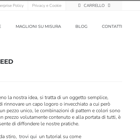
erprise Policy
Privacy e Cookie
CARRELLO
E
MAGLIONI SU MISURA
BLOG
CONTATTI
WEED
o la nostra idea, si tratta di un oggetto semplice,
i rinnovare un capo logoro o invecchiato a cui però
n pezzo unico, le combinazioni di pattern e colori sono
n prezzo volutamente contenuto e alla portata di tutti, è
nsente di diffondere le nostre pratiche.
da stiro,
trovi qui
un tutorial su come