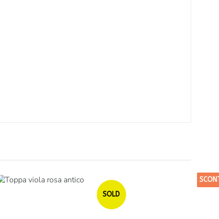
SCON
Esa
SOLD