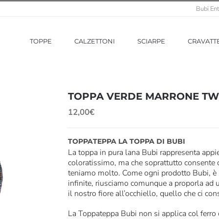
Bubi Ent
TOPPE
CALZETTONI
SCIARPE
CRAVATT
TOPPA VERDE MARRONE T
12,00
€
TOPPATEPPA LA TOPPA DI BUBI
La toppa in pura lana Bubi rappresenta appien
coloratissimo, ma che soprattutto consente d
teniamo molto. Come ogni prodotto Bubi, è u
infinite, riusciamo comunque a proporla ad u
il nostro fiore all’occhiello, quello che ci co
La Toppateppa Bubi non si applica col ferro 