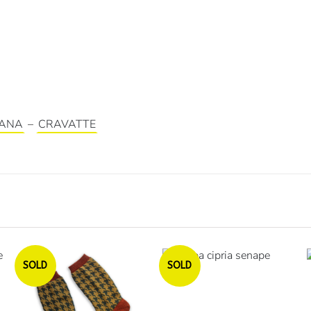
LANA
–
CRAVATTE
Esaurito
Esaurito
SOLD
SOLD