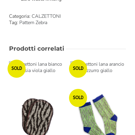
Categoria:
CALZETTONI
Tag:
Pattern Zebra
Prodotti correlati
Esaurito
Esaurito
SOLD
SOLD
Esaurito
SOLD