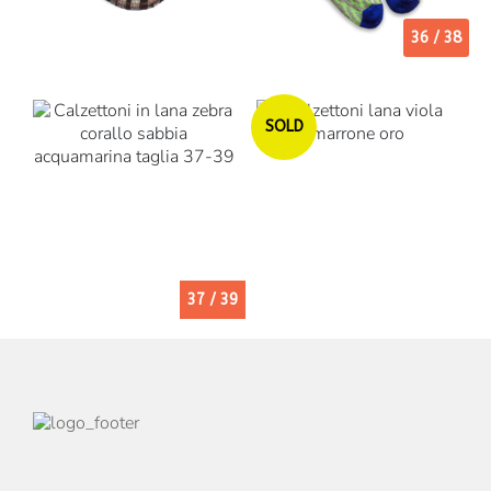
36 / 38
Esaurito
SOLD
37 / 39