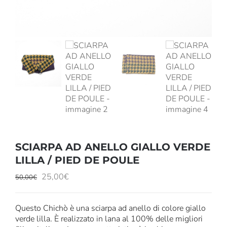
SCIARPA AD ANELLO GIALLO VERDE
LILLA / PIED DE POULE
Il
Il
25,00
€
50,00
€
prezzo
prezzo
originale
attuale
Questo Chichò è una sciarpa ad anello di colore giallo
era:
è:
verde lilla. È realizzato in lana al 100% delle migliori
50,00€.
25,00€.