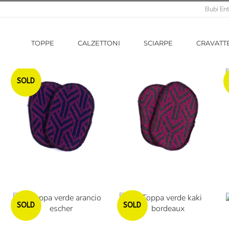
Bubi Ent
TOPPE
CALZETTONI
SCIARPE
CRAVATT
Esaurito
SOLD
Esaurito
Esaurito
SOLD
SOLD