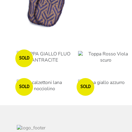
Esaurito
SOLD
Esaurito
Esaurito
SOLD
SOLD