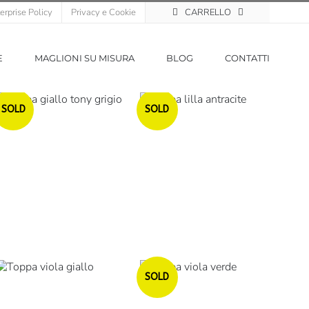
erprise Policy
Privacy e Cookie
CARRELLO
E
MAGLIONI SU MISURA
BLOG
CONTATTI
Esaurito
Esaurito
SOLD
SOLD
Esaurito
SOLD